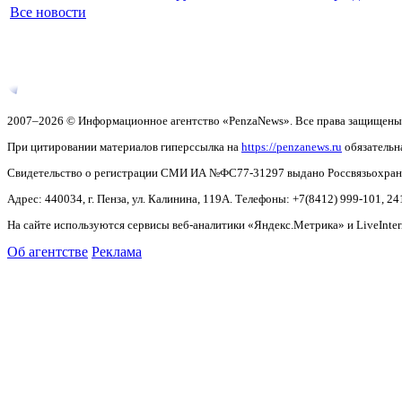
Все новости
2007–2026 © Информационное агентство «PenzaNews». Все права защищены
При цитировании материалов гиперссылка на
https://penzanews.ru
обязательн
Свидетельство о регистрации СМИ ИА №ФС77-31297 выдано Россвязьохранку
Адрес: 440034, г. Пенза, ул. Калинина, 119А. Телефоны: +7(8412)
999-101, 24
На сайте используются сервисы веб-аналитики «Яндекс.Метрика» и LiveInter
Об агентстве
Реклама