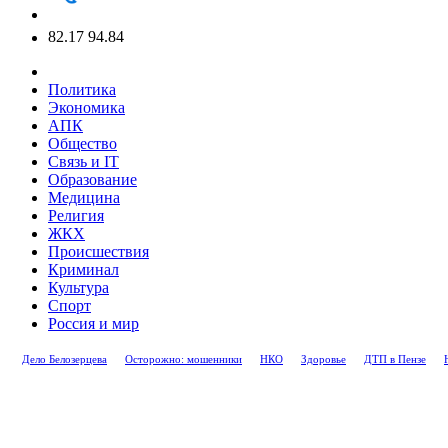
82.17
94.84
Политика
Экономика
АПК
Общество
Связь и IT
Образование
Медицина
Религия
ЖКХ
Происшествия
Криминал
Культура
Спорт
Россия и мир
Дело Белозерцева
Осторожно: мошенники
НКО
Здоровье
ДТП в Пензе