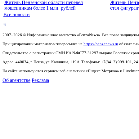
Житель Пензенской области перевел
Житель Пензе
мошенникам более 1 млн. рублей
стал фигуран
Все новости
2007–2026 © Информационное агентство «PenzaNews». Все права защищены
При цитировании материалов гиперссылка на
https://penzanews.ru
обязательн
Свидетельство о регистрации СМИ ИА №ФС77-31297 выдано Россвязьохранку
Адрес: 440034, г. Пенза, ул. Калинина, 119А. Телефоны: +7(8412)
999-101, 24
На сайте используются сервисы веб-аналитики «Яндекс.Метрика» и LiveInter
Об агентстве
Реклама