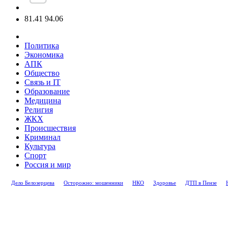
81.41
94.06
Политика
Экономика
АПК
Общество
Связь и IT
Образование
Медицина
Религия
ЖКХ
Происшествия
Криминал
Культура
Спорт
Россия и мир
Дело Белозерцева
Осторожно: мошенники
НКО
Здоровье
ДТП в Пензе