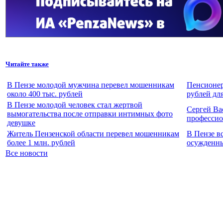
Читайте также
В Пензе молодой мужчина перевел мошенникам
Пенсионер
около 400 тыс. рублей
рублей дл
В Пензе молодой человек стал жертвой
Сергей Ва
вымогательства после отправки интимных фото
профессио
девушке
Житель Пензенской области перевел мошенникам
В Пензе в
более 1 млн. рублей
осужденны
Все новости