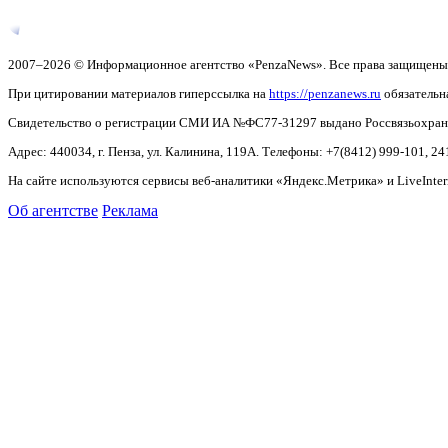
2007–2026 © Информационное агентство «PenzaNews». Все права защищены
При цитировании материалов гиперссылка на
https://penzanews.ru
обязательн
Свидетельство о регистрации СМИ ИА №ФС77-31297 выдано Россвязьохранку
Адрес: 440034, г. Пенза, ул. Калинина, 119А. Телефоны: +7(8412)
999-101, 24
На сайте используются сервисы веб-аналитики «Яндекс.Метрика» и LiveInter
Об агентстве
Реклама