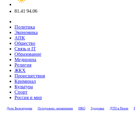
81.41
94.06
Политика
Экономика
АПК
Общество
Связь и IT
Образование
Медицина
Религия
ЖКХ
Происшествия
Криминал
Культура
Спорт
Россия и мир
Дело Белозерцева
Осторожно: мошенники
НКО
Здоровье
ДТП в Пензе