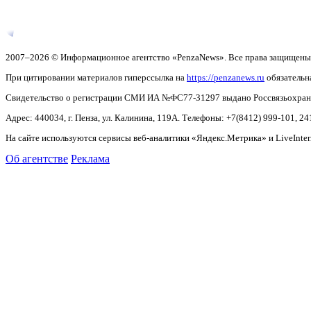
2007–2026 © Информационное агентство «PenzaNews». Все права защищены
При цитировании материалов гиперссылка на
https://penzanews.ru
обязательн
Свидетельство о регистрации СМИ ИА №ФС77-31297 выдано Россвязьохранку
Адрес: 440034, г. Пенза, ул. Калинина, 119А. Телефоны: +7(8412)
999-101, 24
На сайте используются сервисы веб-аналитики «Яндекс.Метрика» и LiveInter
Об агентстве
Реклама