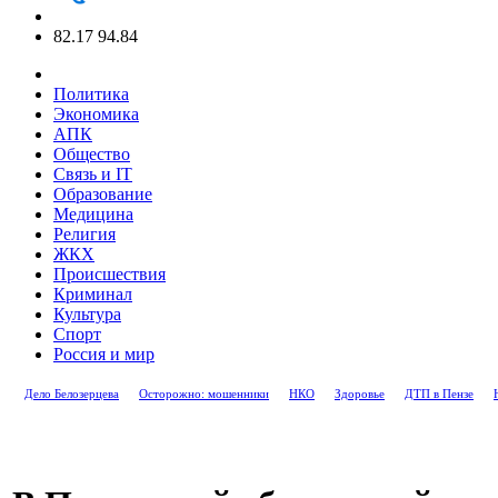
82.17
94.84
Политика
Экономика
АПК
Общество
Связь и IT
Образование
Медицина
Религия
ЖКХ
Происшествия
Криминал
Культура
Спорт
Россия и мир
Дело Белозерцева
Осторожно: мошенники
НКО
Здоровье
ДТП в Пензе