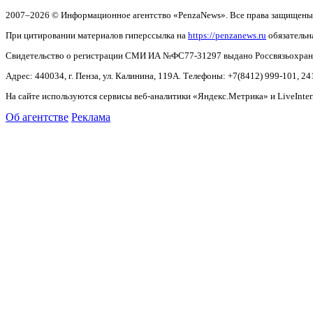
2007–2026 © Информационное агентство «PenzaNews». Все права защищены
При цитировании материалов гиперссылка на
https://penzanews.ru
обязательн
Свидетельство о регистрации СМИ ИА №ФС77-31297 выдано Россвязьохранку
Адрес: 440034, г. Пенза, ул. Калинина, 119А. Телефоны: +7(8412)
999-101, 24
На сайте используются сервисы веб-аналитики «Яндекс.Метрика» и LiveInter
Об агентстве
Реклама