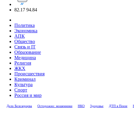
82.17
94.84
Политика
Экономика
АПК
Общество
Связь и IT
Образование
Медицина
Религия
ЖКХ
Происшествия
Криминал
Культура
Спорт
Россия и мир
Дело Белозерцева
Осторожно: мошенники
НКО
Здоровье
ДТП в Пензе