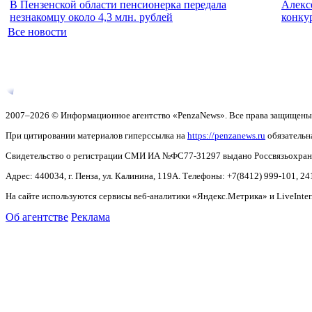
В Пензенской области пенсионерка передала
Алекс
незнакомцу около 4,3 млн. рублей
конку
Все новости
2007–2026 © Информационное агентство «PenzaNews». Все права защищены
При цитировании материалов гиперссылка на
https://penzanews.ru
обязательн
Свидетельство о регистрации СМИ ИА №ФС77-31297 выдано Россвязьохранку
Адрес: 440034, г. Пенза, ул. Калинина, 119А. Телефоны: +7(8412)
999-101, 24
На сайте используются сервисы веб-аналитики «Яндекс.Метрика» и LiveInter
Об агентстве
Реклама