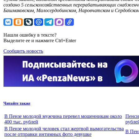
создано 5 сельскохозяйственных перерабатывающих снабженч
Башмаковском, Малосердобинском, Наровчатском и Сердобском
Нашли ошибку в тексте?
Выделите ее и нажмите Ctrl+Enter
Сообщить новость
Читайте также
В Пензе молодой мужчина перевел мошенникам около
Пенси
400 тыс. рублей
рубле
В Пензе молодой человек стал жертвой вымогательства
В Пен
после отправки интимных фото девушке