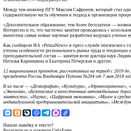
Между тем инженер ПГУ Максим Сафронов, который стал одни
содержательную часть обучения и подход к организации проце
«Дополнительное образование, тем более бесплатное — возможн
Интересно и то, что частично занятия проводились с использ
вынесены самые новые научные разработки ведущих ученых ву
Как сообщили ИА «PenzaNews» в пресс-службе пензенского го
учтены особенности регионального рынка труда и тенденции е
преподавательский состав — занятия вели доктора наук Людм
Наталья Карнишина и Екатерина Печерская и другие.
12 национальных проектов, рассчитанных на период с 2019 до 
президента России Владимира Путина №204 от 7 мая 2018 год
В их числе — «Демография», «Культура», «Здравоохранение», «
«Экология», «Безопасные и качественные автомобильные доро
занятости», «Наука», «Цифровая экономика», «Малое и средн
индивидуальной предпринимательской инициативы», «Междуна
Нашли ошибку в тексте?
Выделите ее и нажмите Ctrl+Enter