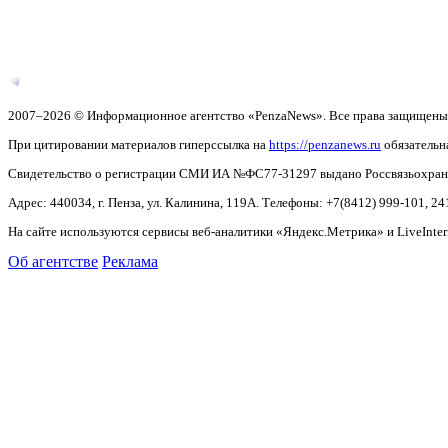
2007–2026 © Информационное агентство «PenzaNews». Все права защищены
При цитировании материалов гиперссылка на
https://penzanews.ru
обязательн
Свидетельство о регистрации СМИ ИА №ФС77-31297 выдано Россвязьохранку
Адрес: 440034, г. Пенза, ул. Калинина, 119А. Телефоны: +7(8412)
999-101, 24
На сайте используются сервисы веб-аналитики «Яндекс.Метрика» и LiveInter
Об агентстве
Реклама