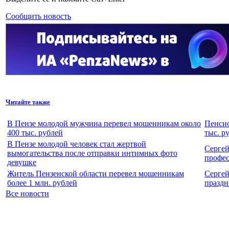
Сообщить новость
Читайте также
В Пензе молодой мужчина перевел мошенникам около
Пенсио
400 тыс. рублей
тыс. р
В Пензе молодой человек стал жертвой
Сергей
вымогательства после отправки интимных фото
профе
девушке
Житель Пензенской области перевел мошенникам
Сергей
более 1 млн. рублей
празд
Все новости