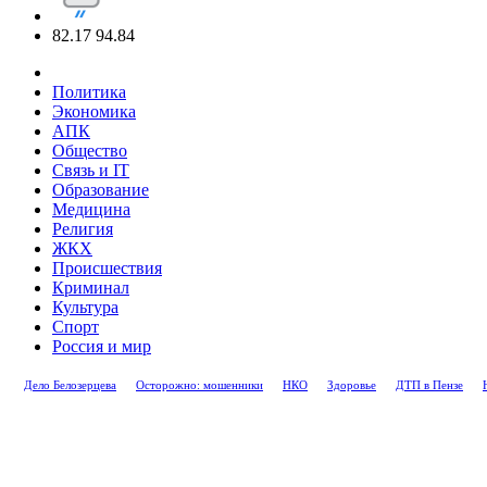
82.17
94.84
Политика
Экономика
АПК
Общество
Связь и IT
Образование
Медицина
Религия
ЖКХ
Происшествия
Криминал
Культура
Спорт
Россия и мир
Дело Белозерцева
Осторожно: мошенники
НКО
Здоровье
ДТП в Пензе