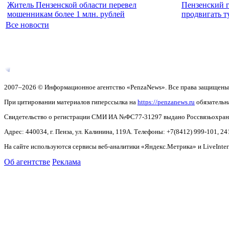
Житель Пензенской области перевел
Пензенский г
мошенникам более 1 млн. рублей
продвигать т
Все новости
2007–2026 © Информационное агентство «PenzaNews». Все права защищены
При цитировании материалов гиперссылка на
https://penzanews.ru
обязательн
Свидетельство о регистрации СМИ ИА №ФС77-31297 выдано Россвязьохранку
Адрес: 440034, г. Пенза, ул. Калинина, 119А. Телефоны: +7(8412)
999-101, 24
На сайте используются сервисы веб-аналитики «Яндекс.Метрика» и LiveInter
Об агентстве
Реклама