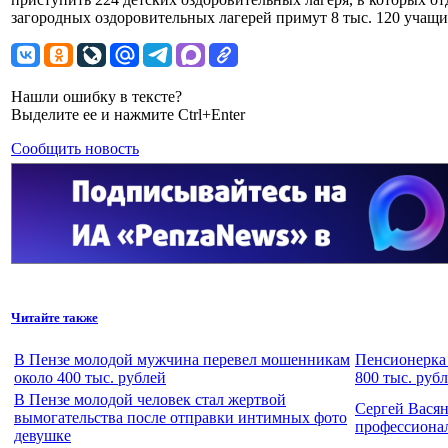
загородных оздоровительных лагерей примут 8 тыс. 120 учащи
Нашли ошибку в тексте?
Выделите ее и нажмите Ctrl+Enter
Сообщить новость
Читайте также
В Пензе молодой мужчина перевел мошенникам
Пенсионерка 
около 400 тыс. рублей
800 тыс. руб
В Пензе молодой человек стал жертвой
Сергей Вася
вымогательства после отправки интимных фото
профессиона
девушке