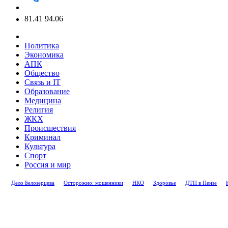
81.41
94.06
Политика
Экономика
АПК
Общество
Связь и IT
Образование
Медицина
Религия
ЖКХ
Происшествия
Криминал
Культура
Спорт
Россия и мир
Дело Белозерцева
Осторожно: мошенники
НКО
Здоровье
ДТП в Пензе