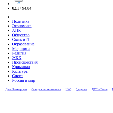
82.17
94.84
Политика
Экономика
АПК
Общество
Связь и IT
Образование
Медицина
Религия
ЖКХ
Происшествия
Криминал
Культура
Спорт
Россия и мир
Дело Белозерцева
Осторожно: мошенники
НКО
Здоровье
ДТП в Пензе