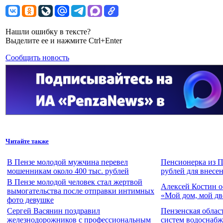
Нашли ошибку в тексте?
Выделите ее и нажмите Ctrl+Enter
Сообщить новость
Читайте также
В Пензе молодой мужчина перевел
Пенсионерка из П
мошенникам около 400 тыс. рублей
рублей для внесе
В Пензе молодой человек стал жертвой
Алексей Костин о
вымогательства после отправки интимных
«Мой дом, мой дв
фото девушке
Сергей Васянин поздравил
Пензенская облас
железнодорожников с профессиональным
систем водоснабж