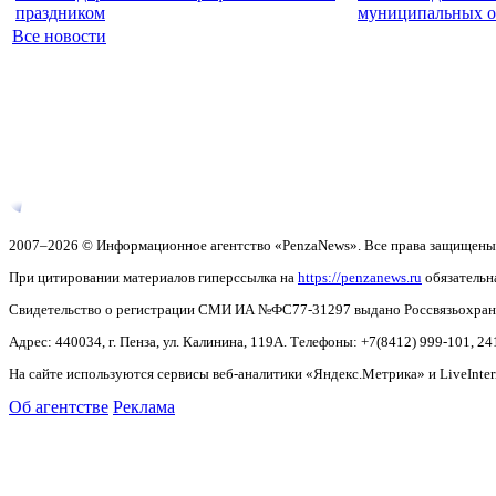
праздником
муниципальных о
Все новости
2007–2026 © Информационное агентство «PenzaNews». Все права защищены
При цитировании материалов гиперссылка на
https://penzanews.ru
обязательн
Свидетельство о регистрации СМИ ИА №ФС77-31297 выдано Россвязьохранку
Адрес: 440034, г. Пенза, ул. Калинина, 119А. Телефоны: +7(8412)
999-101, 24
На сайте используются сервисы веб-аналитики «Яндекс.Метрика» и LiveInter
Об агентстве
Реклама