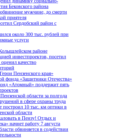
енил динамику социально-
тия Бековского района
 обвинение мужчине, до смерти
ой приятеля
сетил Сердобский район с
ился около 300 тыс. рублей при
тимные услуги
 Колышлейском районе
ацией инвестпроектов, посетил
 оценил качество
риторий
Герои Пензенского края»
той фонда «Защитники Отечества»
фонд «Атомный» поддержит пять
проектов
Пензенской области за полгода
арушений в сфере охраны труда
т построил 10 тыс. км оптики в
енской области
аловать в Пензу! Отдых и
ка» начнет работу 7 августа
бласти обвиняется в содействии
ятельности