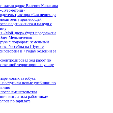
игласил вдову Валерия Канакина
 «Лугометрии»
одитель трактора сбил пешехода
оводитель управляющей
сле падения снега и наледи с
ину
ы «Мой двор» будет продолжена
 Олег Мельниченко
ручил подобрать земельный
ьства бассейна на Шуисте
иговорена к 7 годам колонии за
оконтролировал ход работ по
ественной территории на улице
тыре новых автобуса
ь поступили новые учебники по
знанию
 после вмешательства
ация выплатила работникам
олгов по зарплате