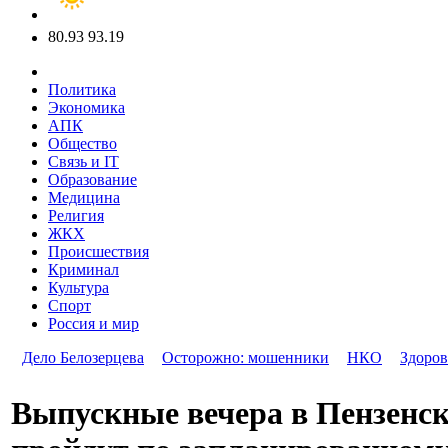
80.93
93.19
Политика
Экономика
АПК
Общество
Связь и IT
Образование
Медицина
Религия
ЖКХ
Происшествия
Криминал
Культура
Спорт
Россия и мир
Дело Белозерцева
Осторожно: мошенники
НКО
Здоров
Выпускные вечера в Пензенск