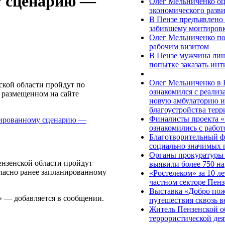
у сценарию —
Олег Мельниченко оц
экономического разви
В Пензе предъявлено
забившему монтировк
Олег Мельниченко по
рабочим визитом
В Пензе мужчина лиш
попытке заказать ин
Олег Мельниченко в
кой области пройдут по
ознакомился с реализ
 размещенном на сайте
новую амбулаторию и
благоустройства тер
Финалисты проекта «
ознакомились с рабо
Благотворительный 
социально значимых 
Органы прокуратуры 
ензенской области пройдут
выявили более 750 н
ласно ранее запланированному
«Ростелеком» за 10 ле
частном секторе Пенз
Выставка «Добро пож
 — добавляется в сообщении.
путешествия сквозь ве
Житель Пензенской о
террористической де