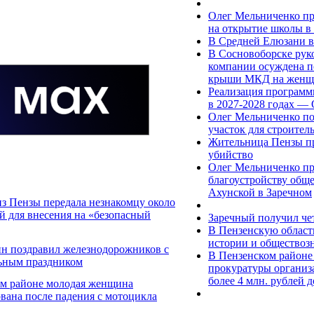
Олег Мельниченко пр
на открытие школы в
В Средней Елюзани в
В Сосновоборске рук
компании осуждена по
крыши МКД на женщ
Реализация программ
в 2027-2028 годах —
Олег Мельниченко по
участок для строител
Жительница Пензы пр
убийство
Олег Мельниченко пр
благоустройству общ
Ахунской в Заречном
з Пензы передала незнакомцу около
ей для внесения на «безопасный
Заречный получил че
В Пензенскую област
истории и общество
ин поздравил железнодорожников с
В Пензенском районе
ьным праздником
прокуратуры организ
более 4 млн. рублей д
ом районе молодая женщина
вана после падения с мотоцикла