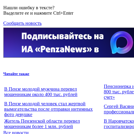
Нашли ошибку в тексте?
Выделите ее и нажмите Ctrl+Enter
Сообщить новость
Читайте также
Пенсионерка и
В Пензе молодой мужчина перевел
800 тыс. рубл
мошенникам около 400 тыс. рублей
счет»
В Пензе молодой человек стал жертвой
Сергей Васян
вымогательства после отправки интимных
профессионал
фото девушке
Житель Пензенской области перевел
В Наровчатск
мошенникам более 1 млн. рублей
госпитализиро
Все новости