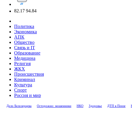
82.17
94.84
Политика
Экономика
АПК
Общество
Связь и IT
Образование
Медицина
Религия
ЖКХ
Происшествия
Криминал
Культура
Спорт
Россия и мир
Дело Белозерцева
Осторожно: мошенники
НКО
Здоровье
ДТП в Пензе