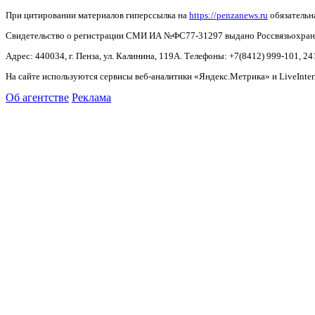
При цитировании материалов гиперссылка на
https://penzanews.ru
обязательн
Свидетельство о регистрации СМИ ИА №ФС77-31297 выдано Россвязьохранку
Адрес: 440034, г. Пенза, ул. Калинина, 119А. Телефоны: +7(8412)
999-101, 24
На сайте используются сервисы веб-аналитики «Яндекс.Метрика» и LiveInter
Об агентстве
Реклама