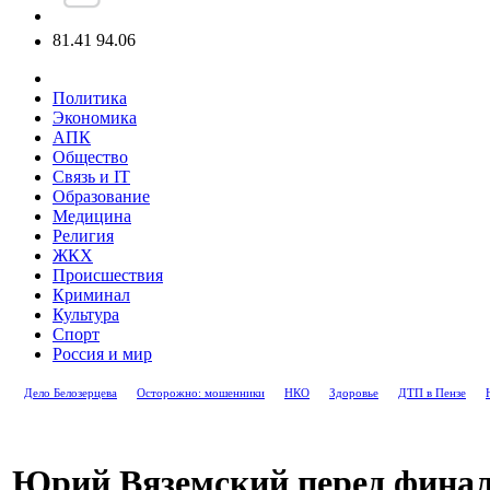
81.41
94.06
Политика
Экономика
АПК
Общество
Связь и IT
Образование
Медицина
Религия
ЖКХ
Происшествия
Криминал
Культура
Спорт
Россия и мир
Дело Белозерцева
Осторожно: мошенники
НКО
Здоровье
ДТП в Пензе
Юрий Вяземский перед фина