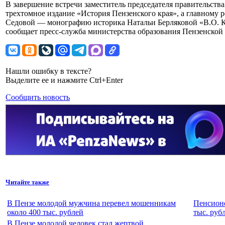
В завершение встречи заместитель председателя правительст
трехтомное издание «История Пензенского края», а главному
Седовой — монографию историка Натальи Берляковой «В.О. Кл
сообщает пресс-служба министерства образования Пензенской 
Нашли ошибку в тексте?
Выделите ее и нажмите Ctrl+Enter
Сообщить новость
Читайте также
В Пензе молодой мужчина перевел мошенникам
Пенсионе
около 400 тыс. рублей
тыс. руб
В Пензе молодой человек стал жертвой