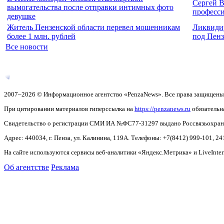
Сергей В
вымогательства после отправки интимных фото
професс
девушке
Житель Пензенской области перевел мошенникам
Ликвидир
более 1 млн. рублей
под Пен
Все новости
2007–2026 © Информационное агентство «PenzaNews». Все права защищены
При цитировании материалов гиперссылка на
https://penzanews.ru
обязательн
Свидетельство о регистрации СМИ ИА №ФС77-31297 выдано Россвязьохранку
Адрес: 440034, г. Пенза, ул. Калинина, 119А. Телефоны: +7(8412)
999-101, 24
На сайте используются сервисы веб-аналитики «Яндекс.Метрика» и LiveInter
Об агентстве
Реклама