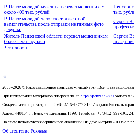
В Пензе молодой мужчина перевел мошенникам
Пенсионер
около 400 тыс. рублей
тыс. рубл
В Пензе молодой человек стал жертвой
Сергей В
вымогательства после отправки интимных фото
професси
девушке
Житель Пензенской области перевел мошенникам
Сергей В
более 1 млн. рублей
праздник
Все новости
2007–2026 © Информационное агентство «PenzaNews». Все права защищены
При цитировании материалов гиперссылка на
https://penzanews.ru
обязательн
Свидетельство о регистрации СМИ ИА №ФС77-31297 выдано Россвязьохранку
Адрес: 440034, г. Пенза, ул. Калинина, 119А. Телефоны: +7(8412)
999-101, 24
На сайте используются сервисы веб-аналитики «Яндекс.Метрика» и LiveInter
Об агентстве
Реклама