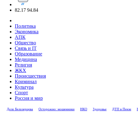
82.17
94.84
Политика
Экономика
АПК
Общество
Связь и IT
Образование
Медицина
Религия
ЖКХ
Происшествия
Криминал
Культура
Спорт
Россия и мир
Дело Белозерцева
Осторожно: мошенники
НКО
Здоровье
ДТП в Пензе