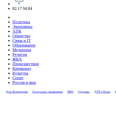
82.17
94.84
Политика
Экономика
АПК
Общество
Связь и IT
Образование
Медицина
Религия
ЖКХ
Происшествия
Криминал
Культура
Спорт
Россия и мир
Дело Белозерцева
Осторожно: мошенники
НКО
Здоровье
ДТП в Пензе