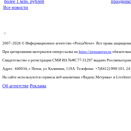
более 1 млн. рублей
праздник
Все новости
2007–2026 © Информационное агентство «PenzaNews». Все права защищены
При цитировании материалов гиперссылка на
https://penzanews.ru
обязательн
Свидетельство о регистрации СМИ ИА №ФС77-31297 выдано Россвязьохранку
Адрес: 440034, г. Пенза, ул. Калинина, 119А. Телефоны: +7(8412)
999-101, 24
На сайте используются сервисы веб-аналитики «Яндекс.Метрика» и LiveInter
Об агентстве
Реклама