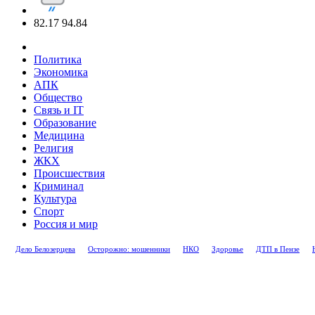
82.17
94.84
Политика
Экономика
АПК
Общество
Связь и IT
Образование
Медицина
Религия
ЖКХ
Происшествия
Криминал
Культура
Спорт
Россия и мир
Дело Белозерцева
Осторожно: мошенники
НКО
Здоровье
ДТП в Пензе