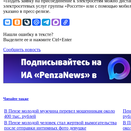
«Подать заявку на присоединение к электросетям можно дистан
электросетевых услуг группы «Россети» или с помощью моби
указано в пресс-релизе.
Нашли ошибку в тексте?
Выделите ее и нажмите Ctrl+Enter
Сообщить новость
Читайте также
В Пензе молодой мужчина перевел мошенникам около
Пен
400 тыс. рублей
руб
В Пензе молодой человек стал жертвой вымогательства
В П
после отправки интимных фото девушке
око