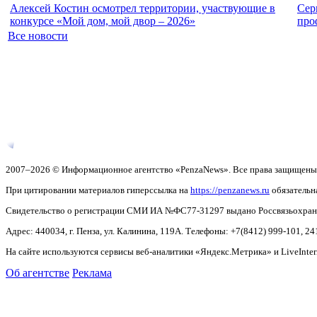
Алексей Костин осмотрел территории, участвующие в
Сер
конкурсе «Мой дом, мой двор – 2026»
про
Все новости
2007–2026 © Информационное агентство «PenzaNews». Все права защищены
При цитировании материалов гиперссылка на
https://penzanews.ru
обязательн
Свидетельство о регистрации СМИ ИА №ФС77-31297 выдано Россвязьохранку
Адрес: 440034, г. Пенза, ул. Калинина, 119А. Телефоны: +7(8412)
999-101, 24
На сайте используются сервисы веб-аналитики «Яндекс.Метрика» и LiveInter
Об агентстве
Реклама