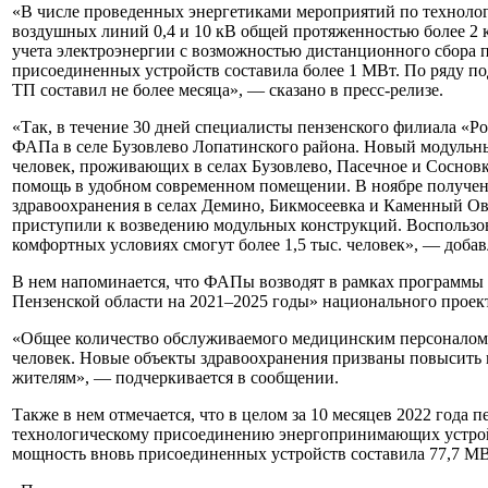
«В числе проведенных энергетиками мероприятий по техноло
воздушных линий 0,4 и 10 кВ общей протяженностью более 2 к
учета электроэнергии с возможностью дистанционного сбора 
присоединенных устройств составила более 1 МВт. По ряду п
ТП составил не более месяца», — сказано в пресс-релизе.
«Так, в течение 30 дней специалисты пензенского филиала «Р
ФАПа в селе Бузовлево Лопатинского района. Новый модульны
человек, проживающих в селах Бузовлево, Пасечное и Соснов
помощь в удобном современном помещении. В ноябре получен
здравоохранения в селах Демино, Бикмосеевка и Каменный Ов
приступили к возведению модульных конструкций. Воспользо
комфортных условиях смогут более 1,5 тыс. человек», — добавл
В нем напоминается, что ФАПы возводят в рамках программы
Пензенской области на 2021–2025 годы» национального проек
«Общее количество обслуживаемого медицинским персоналом 
человек. Новые объекты здравоохранения призваны повысить 
жителям», — подчеркивается в сообщении.
Также в нем отмечается, что в целом за 10 месяцев 2022 года 
технологическому присоединению энергопринимающих устройс
мощность вновь присоединенных устройств составила 77,7 МВ