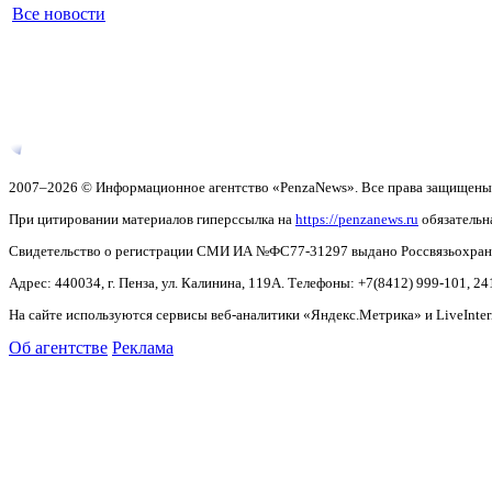
Все новости
2007–2026 © Информационное агентство «PenzaNews». Все права защищены
При цитировании материалов гиперссылка на
https://penzanews.ru
обязательн
Свидетельство о регистрации СМИ ИА №ФС77-31297 выдано Россвязьохранку
Адрес: 440034, г. Пенза, ул. Калинина, 119А. Телефоны: +7(8412)
999-101, 24
На сайте используются сервисы веб-аналитики «Яндекс.Метрика» и LiveInter
Об агентстве
Реклама