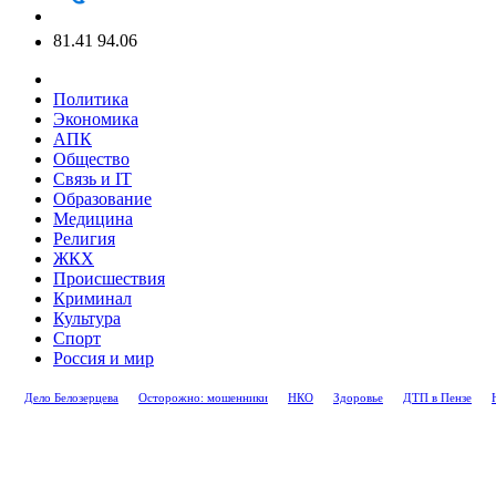
81.41
94.06
Политика
Экономика
АПК
Общество
Связь и IT
Образование
Медицина
Религия
ЖКХ
Происшествия
Криминал
Культура
Спорт
Россия и мир
Дело Белозерцева
Осторожно: мошенники
НКО
Здоровье
ДТП в Пензе