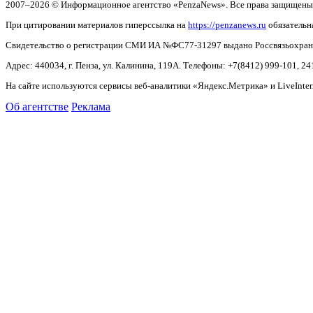
2007–2026 © Информационное агентство «PenzaNews». Все права защищены
При цитировании материалов гиперссылка на
https://penzanews.ru
обязательн
Свидетельство о регистрации СМИ ИА №ФС77-31297 выдано Россвязьохранку
Адрес: 440034, г. Пенза, ул. Калинина, 119А. Телефоны: +7(8412)
999-101, 24
На сайте используются сервисы веб-аналитики «Яндекс.Метрика» и LiveInter
Об агентстве
Реклама