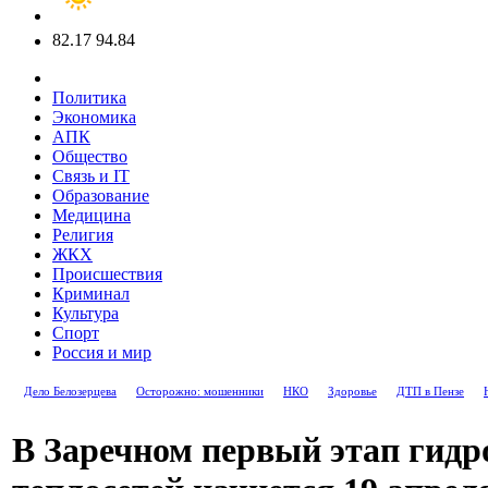
82.17
94.84
Политика
Экономика
АПК
Общество
Связь и IT
Образование
Медицина
Религия
ЖКХ
Происшествия
Криминал
Культура
Спорт
Россия и мир
Дело Белозерцева
Осторожно: мошенники
НКО
Здоровье
ДТП в Пензе
В Заречном первый этап гид