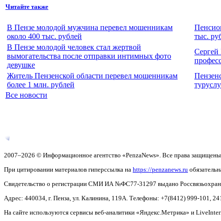
Читайте также
В Пензе молодой мужчина перевел мошенникам
Пенсион
около 400 тыс. рублей
тыс. ру
В Пензе молодой человек стал жертвой
Сергей
вымогательства после отправки интимных фото
профес
девушке
Житель Пензенской области перевел мошенникам
Пензенс
более 1 млн. рублей
туруслу
Все новости
2007–2026 © Информационное агентство «PenzaNews». Все права защищены
При цитировании материалов гиперссылка на
https://penzanews.ru
обязательн
Свидетельство о регистрации СМИ ИА №ФС77-31297 выдано Россвязьохранку
Адрес: 440034, г. Пенза, ул. Калинина, 119А. Телефоны: +7(8412)
999-101, 24
На сайте используются сервисы веб-аналитики «Яндекс.Метрика» и LiveInter