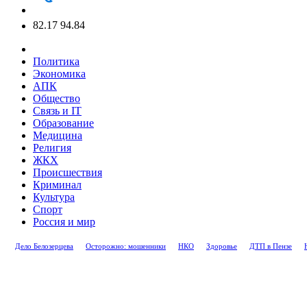
82.17
94.84
Политика
Экономика
АПК
Общество
Связь и IT
Образование
Медицина
Религия
ЖКХ
Происшествия
Криминал
Культура
Спорт
Россия и мир
Дело Белозерцева
Осторожно: мошенники
НКО
Здоровье
ДТП в Пензе