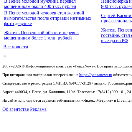
В Пензе молодой мужчина перевел
Пенсионерка и
мошенникам около 400 тыс. рублей
800 тыс. рубле
В Пензе молодой человек стал жертвой
Сергей Васяни
вымогательства после отправки интимных
профессионал
фото девушке
Житель Пензен
Житель Пензенской области перевел
гостайне, стал
мошенникам более 1 млн. рублей
выезда из РФ
Все новости
2007–2026 © Информационное агентство «PenzaNews». Все права защищены
При цитировании материалов гиперссылка на
https://penzanews.ru
обязательн
Свидетельство о регистрации СМИ ИА №ФС77-31297 выдано Россвязьохранку
Адрес: 440034, г. Пенза, ул. Калинина, 119А. Телефоны: +7(8412)
999-101, 24
На сайте используются сервисы веб-аналитики «Яндекс.Метрика» и LiveInter
Об агентстве
Реклама