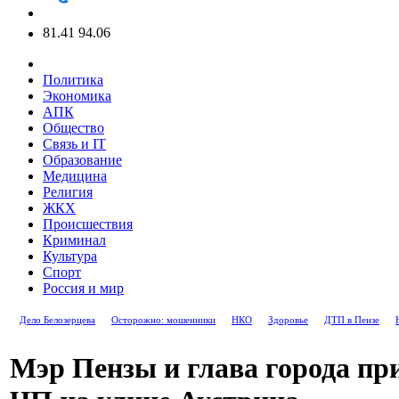
81.41
94.06
Политика
Экономика
АПК
Общество
Связь и IT
Образование
Медицина
Религия
ЖКХ
Происшествия
Криминал
Культура
Спорт
Россия и мир
Дело Белозерцева
Осторожно: мошенники
НКО
Здоровье
ДТП в Пензе
Мэр Пензы и глава города пр