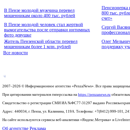
Пенсионерка 
В Пензе молодой мужчина перевел
800 тыс. рубл
мошенникам около 400 тыс. рублей
счет»
В Пензе молодой человек стал жертвой
Сергей Васян
вымогательства после отправки интимных
профессионал
фото девушке
Житель Пензенской области перевел
Олег Мельнич
мошенникам более 1 млн. рублей
поддержку уч
Все новости
2007–2026 © Информационное агентство «PenzaNews». Все права защищены
При цитировании материалов гиперссылка на
https://penzanews.ru
обязательн
Свидетельство о регистрации СМИ ИА №ФС77-31297 выдано Россвязьохранку
Адрес: 440034, г. Пенза, ул. Калинина, 119А. Телефоны: +7(8412)
999-101, 24
На сайте используются сервисы веб-аналитики «Яндекс.Метрика» и LiveInter
Об агентстве
Реклама