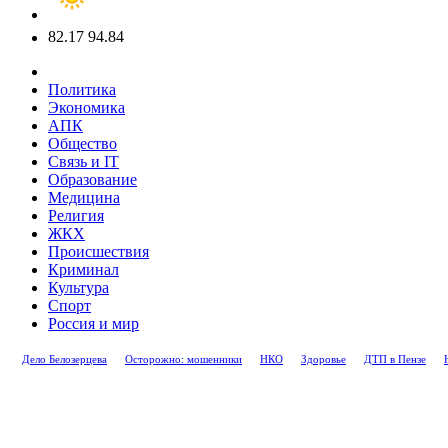
82.17
94.84
Политика
Экономика
АПК
Общество
Связь и IT
Образование
Медицина
Религия
ЖКХ
Происшествия
Криминал
Культура
Спорт
Россия и мир
Дело Белозерцева
Осторожно: мошенники
НКО
Здоровье
ДТП в Пензе