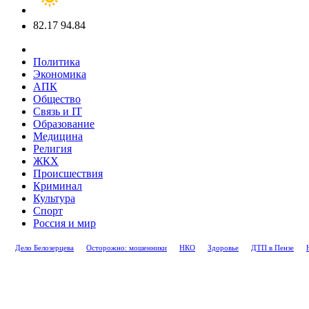
82.17
94.84
Политика
Экономика
АПК
Общество
Связь и IT
Образование
Медицина
Религия
ЖКХ
Происшествия
Криминал
Культура
Спорт
Россия и мир
Дело Белозерцева
Осторожно: мошенники
НКО
Здоровье
ДТП в Пензе