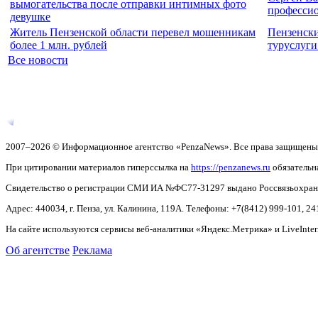
вымогательства после отправки интимных фото
професси
девушке
Житель Пензенской области перевел мошенникам
Пензенски
более 1 млн. рублей
туруслуги
Все новости
2007–2026 © Информационное агентство «PenzaNews». Все права защищены
При цитировании материалов гиперссылка на
https://penzanews.ru
обязательн
Свидетельство о регистрации СМИ ИА №ФС77-31297 выдано Россвязьохранку
Адрес: 440034, г. Пенза, ул. Калинина, 119А. Телефоны: +7(8412)
999-101, 24
На сайте используются сервисы веб-аналитики «Яндекс.Метрика» и LiveInter
Об агентстве
Реклама