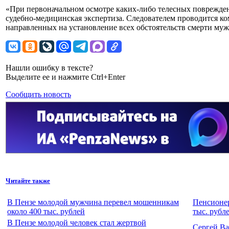
«При первоначальном осмотре каких-либо телесных поврежде
судебно-медицинская экспертиза. Следователем проводится к
направленных на установление всех обстоятельств смерти муж
Нашли ошибку в тексте?
Выделите ее и нажмите Ctrl+Enter
Сообщить новость
Читайте также
В Пензе молодой мужчина перевел мошенникам
Пенсионер
около 400 тыс. рублей
тыс. рубл
В Пензе молодой человек стал жертвой
Сергей Ва