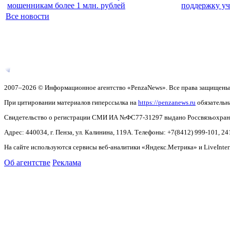
мошенникам более 1 млн. рублей
поддержку у
Все новости
2007–2026 © Информационное агентство «PenzaNews». Все права защищены
При цитировании материалов гиперссылка на
https://penzanews.ru
обязательн
Свидетельство о регистрации СМИ ИА №ФС77-31297 выдано Россвязьохранку
Адрес: 440034, г. Пенза, ул. Калинина, 119А. Телефоны: +7(8412)
999-101, 24
На сайте используются сервисы веб-аналитики «Яндекс.Метрика» и LiveInter
Об агентстве
Реклама