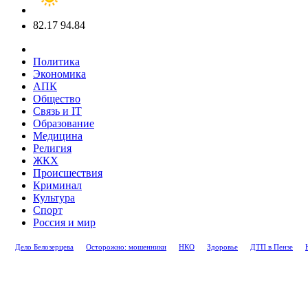
82.17
94.84
Политика
Экономика
АПК
Общество
Связь и IT
Образование
Медицина
Религия
ЖКХ
Происшествия
Криминал
Культура
Спорт
Россия и мир
Дело Белозерцева
Осторожно: мошенники
НКО
Здоровье
ДТП в Пензе