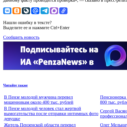
данному факту проводится проверка», — сказано в пресс-релиз
Нашли ошибку в тексте?
Выделите ее и нажмите Ctrl+Enter
Сообщить новость
Читайте также
В Пензе молодой мужчина перевел
Пенсионерка 
мошенникам около 400 тыс. рублей
800 тыс. рубл
В Пензе молодой человек стал жертвой
Сергей Васян
вымогательства после отправки интимных фото
профессиона
девушке
Житель Пензенской области перевел
Олег Мельнич