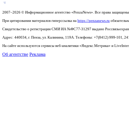
2007–2026 © Информационное агентство «PenzaNews». Все права защищены
При цитировании материалов гиперссылка на
https://penzanews.ru
обязательн
Свидетельство о регистрации СМИ ИА №ФС77-31297 выдано Россвязьохранку
Адрес: 440034, г. Пенза, ул. Калинина, 119А. Телефоны: +7(8412)
999-101, 24
На сайте используются сервисы веб-аналитики «Яндекс.Метрика» и LiveInter
Об агентстве
Реклама