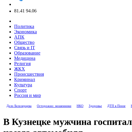
81.41
94.06
Политика
Экономика
АПК
Общество
Связь и IT
Образование
Медицина
Религия
ЖКХ
Происшествия
Криминал
Культура
Спорт
Россия и мир
Дело Белозерцева
Осторожно: мошенники
НКО
Здоровье
ДТП в Пензе
В Кузнецке мужчина госпитал