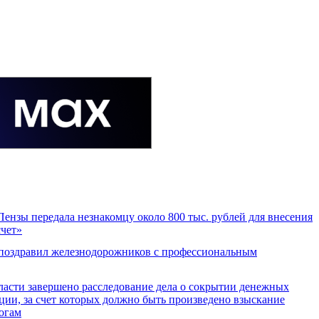
Пензы передала незнакомцу около 800 тыс. рублей для внесения
счет»
поздравил железнодорожников с профессиональным
ласти завершено расследование дела о сокрытии денежных
ции, за счет которых должно быть произведено взыскание
огам