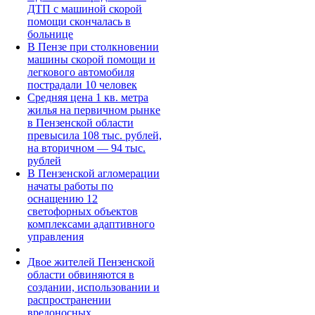
ДТП с машиной скорой
помощи скончалась в
больнице
В Пензе при столкновении
машины скорой помощи и
легкового автомобиля
пострадали 10 человек
Средняя цена 1 кв. метра
жилья на первичном рынке
в Пензенской области
превысила 108 тыс. рублей,
на вторичном — 94 тыс.
рублей
В Пензенской агломерации
начаты работы по
оснащению 12
светофорных объектов
комплексами адаптивного
управления
Двое жителей Пензенской
области обвиняются в
создании, использовании и
распространении
вредоносных