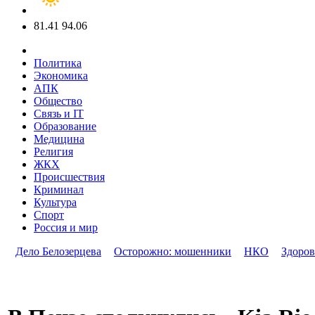
81.41
94.06
Политика
Экономика
АПК
Общество
Связь и IT
Образование
Медицина
Религия
ЖКХ
Происшествия
Криминал
Культура
Спорт
Россия и мир
Дело Белозерцева
Осторожно: мошенники
НКО
Здоров