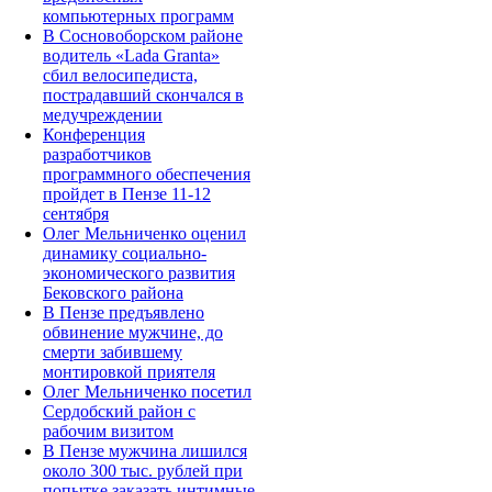
компьютерных программ
В Сосновоборском районе
водитель «Lada Granta»
сбил велосипедиста,
пострадавший скончался в
медучреждении
Конференция
разработчиков
программного обеспечения
пройдет в Пензе 11-12
сентября
Олег Мельниченко оценил
динамику социально-
экономического развития
Бековского района
В Пензе предъявлено
обвинение мужчине, до
смерти забившему
монтировкой приятеля
Олег Мельниченко посетил
Сердобский район с
рабочим визитом
В Пензе мужчина лишился
около 300 тыс. рублей при
попытке заказать интимные