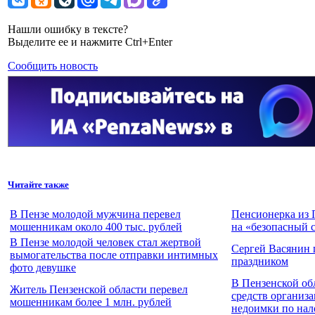
Нашли ошибку в тексте?
Выделите ее и нажмите Ctrl+Enter
Сообщить новость
Читайте также
В Пензе молодой мужчина перевел
Пенсионерка из 
мошенникам около 400 тыс. рублей
на «безопасный 
В Пензе молодой человек стал жертвой
Сергей Васянин 
вымогательства после отправки интимных
праздником
фото девушке
В Пензенской об
Житель Пензенской области перевел
средств организа
мошенникам более 1 млн. рублей
недоимки по нал