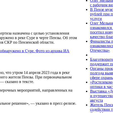
Олег Мельни
с рабочим в
В Пензе муж
рублей при 
услуги
Олег Мельни
ознакомился 
посетил нов
ертиза назначена с целью установления
качество бла
ружено в реке Суре в черте Пензы. Об этом
Финалисты п
ия СКР по Пензенской области.
ознакомилис
Отечества»
Благотворит
поддержит п
Органы прок
, что утром 14 апреля 2023 года в реке
полгода выя
тнего жителя Пензы. При первоначальном
сфере охраны
 сказано в тексте.
«Ростелеком»
оптики в час
роверочных мероприятий, направленных на
Выставка «Д
и путешестви
августа
льное решение», — указано в пресс-релизе.
Житель Пензе
содействии т