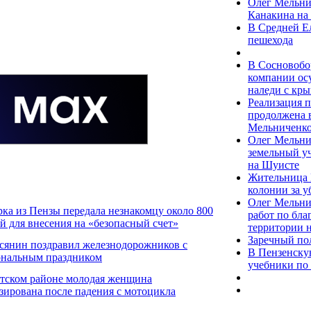
Олег Мельни
Канакина на
В Средней Е
пешехода
В Сосновобо
компании осу
наледи с к
Реализация 
продолжена 
Мельниченк
Олег Мельни
земельный уч
на Шуисте
Жительница 
колонии за у
Олег Мельни
ка из Пензы передала незнакомцу около 800
работ по бла
ей для внесения на «безопасный счет»
территории 
Заречный по
сянин поздравил железнодорожников с
В Пензенску
ональным праздником
учебники по
тском районе молодая женщина
зирована после падения с мотоцикла