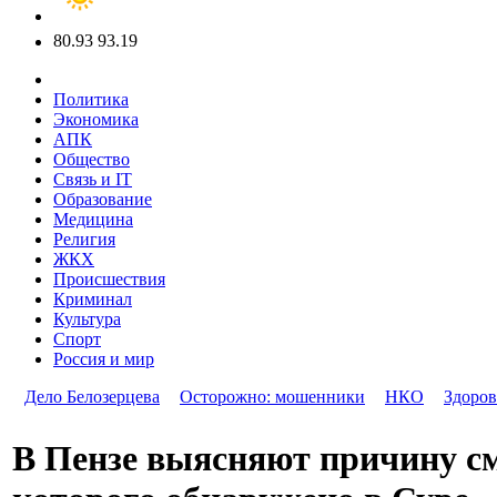
80.93
93.19
Политика
Экономика
АПК
Общество
Связь и IT
Образование
Медицина
Религия
ЖКХ
Происшествия
Криминал
Культура
Спорт
Россия и мир
Дело Белозерцева
Осторожно: мошенники
НКО
Здоров
В Пензе выясняют причину с