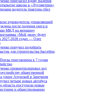
ченко пригласил вдову Валерия
 открытие школы в «Лугометрии»
люзани водитель трактора сбил
рске руководитель управляющей
ждена после падения снега и
рыши МКД на женщину
программы «Мой двор» будет
в 2027-2028 годах — Олег
о
ченко поручил подобрать
асток для строительства бассейна
Пензы приговорена к 7 годам
бийство
ченко проконтролировал ход
гоустройству общественной
на улице Ахунской в Заречном
лучил четыре новых автобуса
ю область поступили новые
 истории и обществознанию