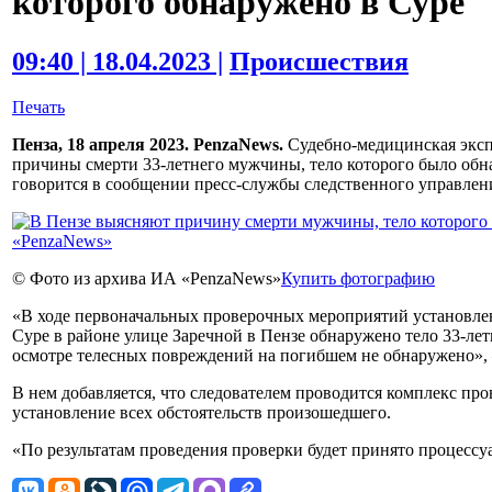
которого обнаружено в Суре
09:40 | 18.04.2023 |
Происшествия
Печать
Пенза, 18 апреля 2023. PenzaNews.
Судебно-медицинская эксп
причины смерти 33-летнего мужчины, тело которого было обна
говорится в сообщении пресс-службы следственного управлен
© Фото из архива ИА «PenzaNews»
Купить фотографию
«В ходе первоначальных проверочных мероприятий установлено
Суре в районе улице Заречной в Пензе обнаружено тело 33-ле
осмотре телесных повреждений на погибшем не обнаружено», —
В нем добавляется, что следователем проводится комплекс п
установление всех обстоятельств произошедшего.
«По результатам проведения проверки будет принято процессуа