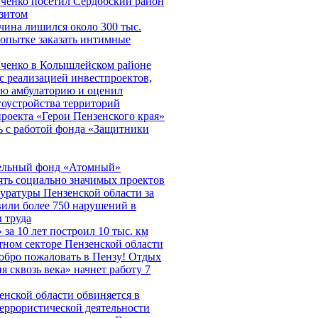
ченко посетил Сердобский район
изитом
чина лишился около 300 тыс.
попытке заказать интимные
ченко в Колышлейском районе
с реализацией инвестпроектов,
ую амбулаторию и оценил
гоустройства территорий
роекта «Герои Пензенского края»
ь с работой фонда «Защитники
ельный фонд «Атомный»
ять социально значимых проектов
уратуры Пензенской области за
вили более 750 нарушений в
 труда
 за 10 лет построил 10 тыс. км
тном секторе Пензенской области
обро пожаловать в Пензу! Отдых
я сквозь века» начнет работу 7
нской области обвиняется в
еррористической деятельности