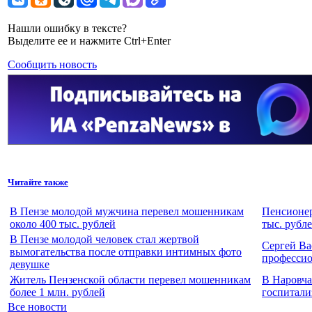
Нашли ошибку в тексте?
Выделите ее и нажмите Ctrl+Enter
Сообщить новость
Читайте также
В Пензе молодой мужчина перевел мошенникам
Пенсионер
около 400 тыс. рублей
тыс. рубл
В Пензе молодой человек стал жертвой
Сергей Ва
вымогательства после отправки интимных фото
професси
девушке
Житель Пензенской области перевел мошенникам
В Наровча
более 1 млн. рублей
госпитали
Все новости