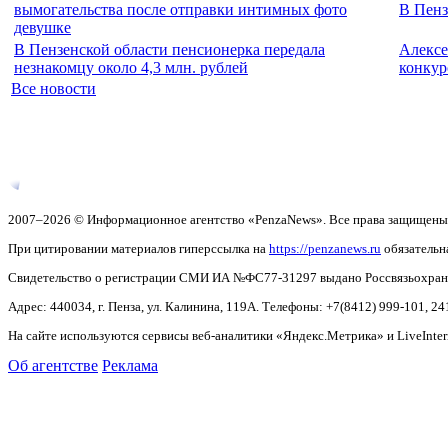
вымогательства после отправки интимных фото
В Пенз
девушке
В Пензенской области пенсионерка передала
Алексе
незнакомцу около 4,3 млн. рублей
конкур
Все новости
2007–2026 © Информационное агентство «PenzaNews». Все права защищены
При цитировании материалов гиперссылка на
https://penzanews.ru
обязательн
Свидетельство о регистрации СМИ ИА №ФС77-31297 выдано Россвязьохранку
Адрес: 440034, г. Пенза, ул. Калинина, 119А. Телефоны: +7(8412)
999-101, 24
На сайте используются сервисы веб-аналитики «Яндекс.Метрика» и LiveInter
Об агентстве
Реклама