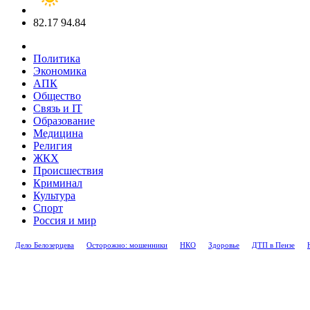
82.17
94.84
Политика
Экономика
АПК
Общество
Связь и IT
Образование
Медицина
Религия
ЖКХ
Происшествия
Криминал
Культура
Спорт
Россия и мир
Дело Белозерцева
Осторожно: мошенники
НКО
Здоровье
ДТП в Пензе