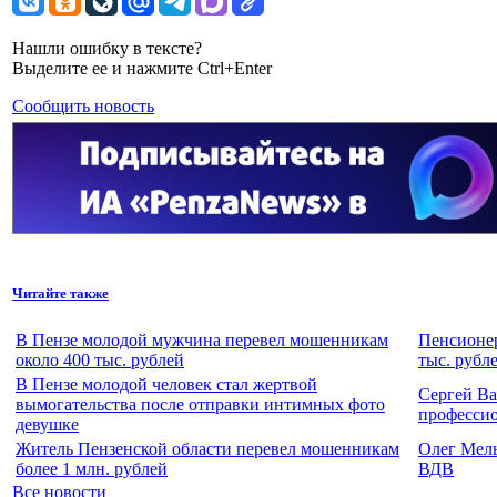
Нашли ошибку в тексте?
Выделите ее и нажмите Ctrl+Enter
Сообщить новость
Читайте также
В Пензе молодой мужчина перевел мошенникам
Пенсионер
около 400 тыс. рублей
тыс. рубл
В Пензе молодой человек стал жертвой
Сергей Ва
вымогательства после отправки интимных фото
професси
девушке
Житель Пензенской области перевел мошенникам
Олег Мель
более 1 млн. рублей
ВДВ
Все новости