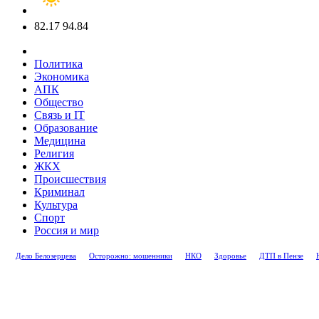
82.17
94.84
Политика
Экономика
АПК
Общество
Связь и IT
Образование
Медицина
Религия
ЖКХ
Происшествия
Криминал
Культура
Спорт
Россия и мир
Дело Белозерцева
Осторожно: мошенники
НКО
Здоровье
ДТП в Пензе