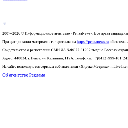
2007–2026 © Информационное агентство «PenzaNews». Все права защищены
При цитировании материалов гиперссылка на
https://penzanews.ru
обязательн
Свидетельство о регистрации СМИ ИА №ФС77-31297 выдано Россвязьохранку
Адрес: 440034, г. Пенза, ул. Калинина, 119А. Телефоны: +7(8412)
999-101, 24
На сайте используются сервисы веб-аналитики «Яндекс.Метрика» и LiveInter
Об агентстве
Реклама