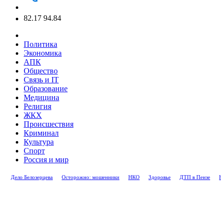
82.17
94.84
Политика
Экономика
АПК
Общество
Связь и IT
Образование
Медицина
Религия
ЖКХ
Происшествия
Криминал
Культура
Спорт
Россия и мир
Дело Белозерцева
Осторожно: мошенники
НКО
Здоровье
ДТП в Пензе