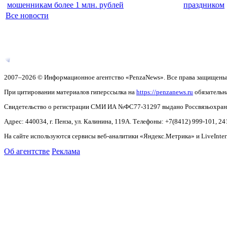
мошенникам более 1 млн. рублей
праздником
Все новости
2007–2026 © Информационное агентство «PenzaNews». Все права защищены
При цитировании материалов гиперссылка на
https://penzanews.ru
обязательн
Свидетельство о регистрации СМИ ИА №ФС77-31297 выдано Россвязьохранку
Адрес: 440034, г. Пенза, ул. Калинина, 119А. Телефоны: +7(8412)
999-101, 24
На сайте используются сервисы веб-аналитики «Яндекс.Метрика» и LiveInter
Об агентстве
Реклама