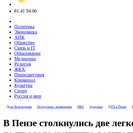
81.41
94.06
Политика
Экономика
АПК
Общество
Связь и IT
Образование
Медицина
Религия
ЖКХ
Происшествия
Криминал
Культура
Спорт
Россия и мир
Дело Белозерцева
Осторожно: мошенники
НКО
Здоровье
ДТП в Пензе
В Пензе столкнулись две лег