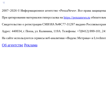
2007–2026 © Информационное агентство «PenzaNews». Все права защищены
При цитировании материалов гиперссылка на
https://penzanews.ru
обязательн
Свидетельство о регистрации СМИ ИА №ФС77-31297 выдано Россвязьохранку
Адрес: 440034, г. Пенза, ул. Калинина, 119А. Телефоны: +7(8412)
999-101, 24
На сайте используются сервисы веб-аналитики «Яндекс.Метрика» и LiveInter
Об агентстве
Реклама