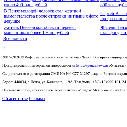
около 400 тыс. рублей
800 тыс. руб
В Пензе молодой человек стал жертвой
Сергей Васян
вымогательства после отправки интимных фото
профессиона
девушке
Житель Пензенской области перевел
Житель Пензе
мошенникам более 1 млн. рублей
стал фигуран
Все новости
2007–2026 © Информационное агентство «PenzaNews». Все права защищены
При цитировании материалов гиперссылка на
https://penzanews.ru
обязательн
Свидетельство о регистрации СМИ ИА №ФС77-31297 выдано Россвязьохранку
Адрес: 440034, г. Пенза, ул. Калинина, 119А. Телефоны: +7(8412)
999-101, 24
На сайте используются сервисы веб-аналитики «Яндекс.Метрика» и LiveInter
Об агентстве
Реклама