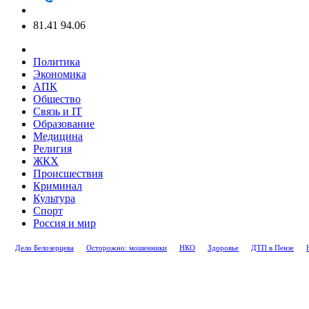
81.41
94.06
Политика
Экономика
АПК
Общество
Связь и IT
Образование
Медицина
Религия
ЖКХ
Происшествия
Криминал
Культура
Спорт
Россия и мир
Дело Белозерцева
Осторожно: мошенники
НКО
Здоровье
ДТП в Пензе