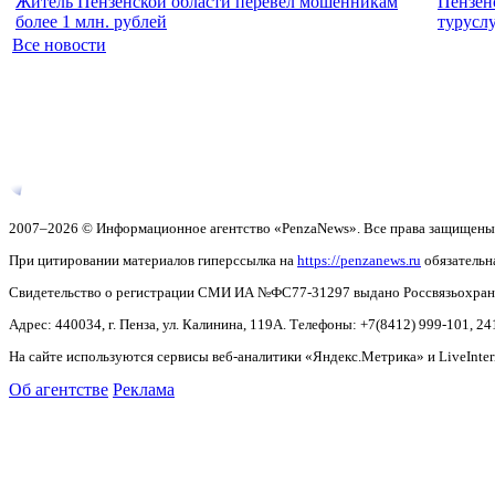
Житель Пензенской области перевел мошенникам
Пензен
более 1 млн. рублей
турусл
Все новости
2007–2026 © Информационное агентство «PenzaNews». Все права защищены
При цитировании материалов гиперссылка на
https://penzanews.ru
обязательн
Свидетельство о регистрации СМИ ИА №ФС77-31297 выдано Россвязьохранку
Адрес: 440034, г. Пенза, ул. Калинина, 119А. Телефоны: +7(8412)
999-101, 24
На сайте используются сервисы веб-аналитики «Яндекс.Метрика» и LiveInter
Об агентстве
Реклама