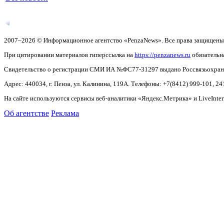
2007–2026 © Информационное агентство «PenzaNews». Все права защищены
При цитировании материалов гиперссылка на
https://penzanews.ru
обязательн
Свидетельство о регистрации СМИ ИА №ФС77-31297 выдано Россвязьохранку
Адрес: 440034, г. Пенза, ул. Калинина, 119А. Телефоны: +7(8412)
999-101, 24
На сайте используются сервисы веб-аналитики «Яндекс.Метрика» и LiveInter
Об агентстве
Реклама