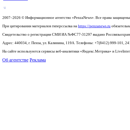
2007–2026 © Информационное агентство «PenzaNews». Все права защищены
При цитировании материалов гиперссылка на
https://penzanews.ru
обязательн
Свидетельство о регистрации СМИ ИА №ФС77-31297 выдано Россвязьохранку
Адрес: 440034, г. Пенза, ул. Калинина, 119А. Телефоны: +7(8412)
999-101, 24
На сайте используются сервисы веб-аналитики «Яндекс.Метрика» и LiveInter
Об агентстве
Реклама