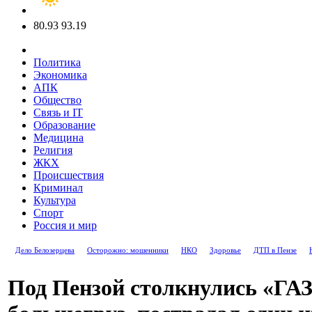
80.93
93.19
Политика
Экономика
АПК
Общество
Связь и IT
Образование
Медицина
Религия
ЖКХ
Происшествия
Криминал
Культура
Спорт
Россия и мир
Дело Белозерцева
Осторожно: мошенники
НКО
Здоровье
ДТП в Пензе
Под Пензой столкнулись «ГАЗ