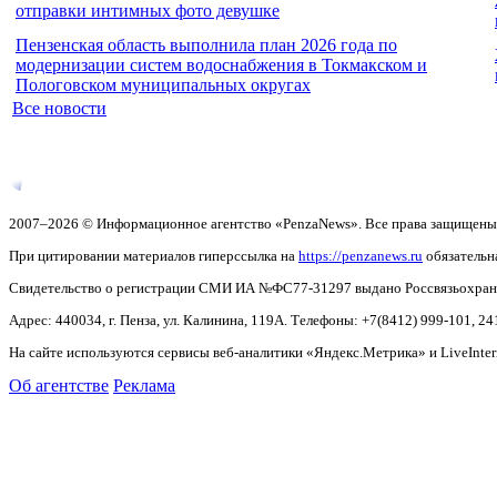
отправки интимных фото девушке
Пензенская область выполнила план 2026 года по
модернизации систем водоснабжения в Токмакском и
Пологовском муниципальных округах
Все новости
2007–2026 © Информационное агентство «PenzaNews». Все права защищены
При цитировании материалов гиперссылка на
https://penzanews.ru
обязательн
Свидетельство о регистрации СМИ ИА №ФС77-31297 выдано Россвязьохранку
Адрес: 440034, г. Пенза, ул. Калинина, 119А. Телефоны: +7(8412)
999-101, 24
На сайте используются сервисы веб-аналитики «Яндекс.Метрика» и LiveInter
Об агентстве
Реклама