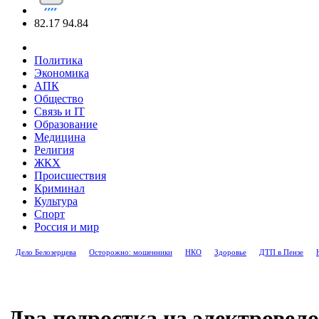
82.17
94.84
Политика
Экономика
АПК
Общество
Связь и IT
Образование
Медицина
Религия
ЖКХ
Происшествия
Криминал
Культура
Спорт
Россия и мир
Дело Белозерцева
Осторожно: мошенники
НКО
Здоровье
ДТП в Пензе
Два подростка на электровело