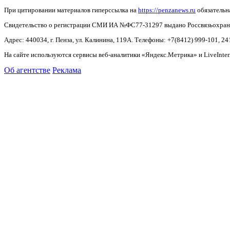
При цитировании материалов гиперссылка на
https://penzanews.ru
обязательн
Свидетельство о регистрации СМИ ИА №ФС77-31297 выдано Россвязьохранку
Адрес: 440034, г. Пенза, ул. Калинина, 119А. Телефоны: +7(8412)
999-101, 24
На сайте используются сервисы веб-аналитики «Яндекс.Метрика» и LiveInter
Об агентстве
Реклама