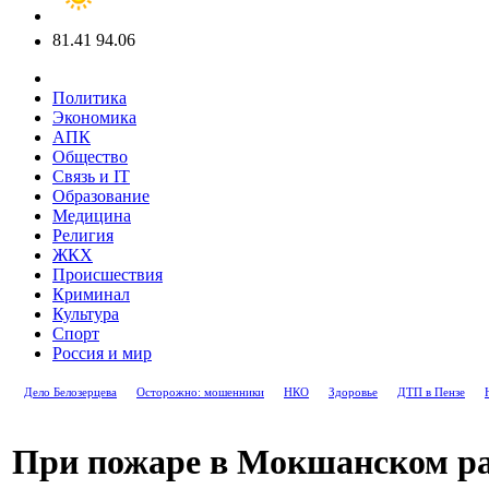
81.41
94.06
Политика
Экономика
АПК
Общество
Связь и IT
Образование
Медицина
Религия
ЖКХ
Происшествия
Криминал
Культура
Спорт
Россия и мир
Дело Белозерцева
Осторожно: мошенники
НКО
Здоровье
ДТП в Пензе
При пожаре в Мокшанском ра