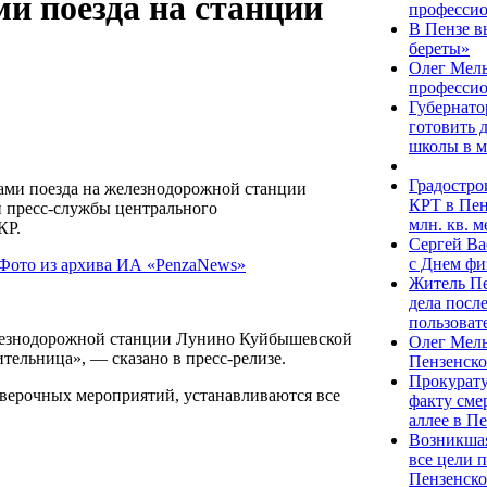
и поезда на станции
професси
В Пензе в
береты»
Олег Мель
професси
Губернато
готовить 
школы в м
Градостро
ами поезда на железнодорожной станции
КРТ в Пен
и пресс-службы центрального
млн. кв. 
КР.
Сергей Ва
с Днем фи
Житель Пе
дела посл
пользоват
елезнодорожной станции Лунино Куйбышевской
Олег Мель
тельница», — сказано в пресс-релизе.
Пензенско
Прокурату
оверочных мероприятий, устанавливаются все
факту см
аллее в П
Возникшая
все цели 
Пензенско