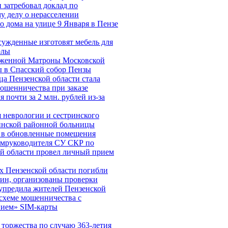
 затребовал доклад по
у делу о нерасселении
о дома на улице 9 Января в Пензе
сужденные изготовят мебель для
олы
женной Матроны Московской
 в Спасский собор Пензы
а Пензенской области стала
ошенничества при заказе
 почти за 2 млн. рублей из-за
 неврологии и сестринского
инской районной больницы
 в обновленные помещения
амруководителя СУ СКР по
й области провел личный прием
х Пензенской области погибли
ин, организованы проверки
предила жителей Пензенской
 схеме мошенничества c
нием» SIM-карты
торжества по случаю 363-летия