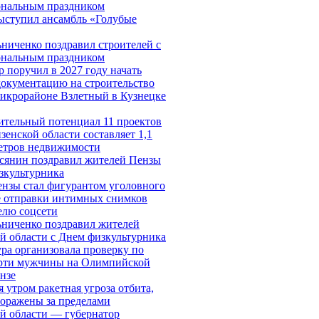
ональным праздником
ыступил ансамбль «Голубые
ниченко поздравил строителей с
ональным праздником
р поручил в 2027 году начать
документацию на строительство
икрорайоне Взлетный в Кузнецке
ительный потенциал 11 проектов
зенской области составляет 1,1
метров недвижимости
сянин поздравил жителей Пензы
зкультурника
нзы стал фигурантом уголовного
е отправки интимных снимков
елю соцсети
ниченко поздравил жителей
й области с Днем физкультурника
ра организовала проверку по
ерти мужчины на Олимпийской
ензе
 утром ракетная угроза отбита,
поражены за пределами
й области — губернатор