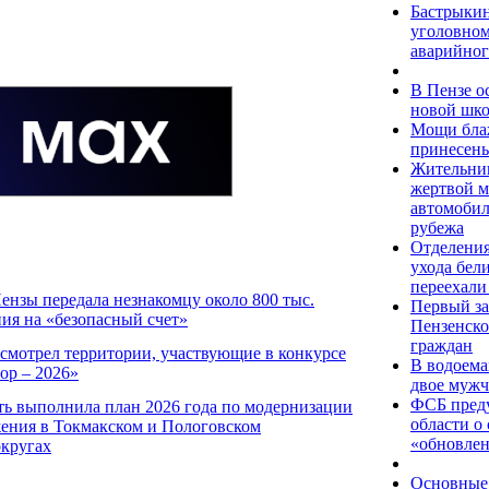
Бастрыкин
уголовном
аварийног
В Пензе о
новой шк
Мощи бла
принесены
Жительниц
жертвой м
автомобиля
рубежа
Отделения
ухода бел
переехали
ензы передала незнакомцу около 800 тыс.
Первый з
ния на «безопасный счет»
Пензенско
граждан
смотрел территории, участвующие в конкурсе
В водоема
ор – 2026»
двое мужч
ФСБ преду
ть выполнила план 2026 года по модернизации
области о
ения в Токмакском и Пологовском
«обновле
кругах
Основные 