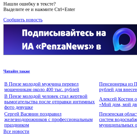
Нашли ошибку в тексте?
Выделите ее и нажмите Ctrl+Enter
Сообщить новость
Читайте также
В Пензе молодой мужчина перевел
Пенсионерка из П
мошенникам около 400 тыс. рублей
рублей для внесе
В Пензе молодой человек стал жертвой
Алексей Костин о
вымогательства после отправки интимных
«Мой дом, мой дв
фото девушке
Сергей Васянин поздравил
Пензенская облас
железнодорожников с профессиональным
систем водоснабж
праздником
муниципальных о
Все новости