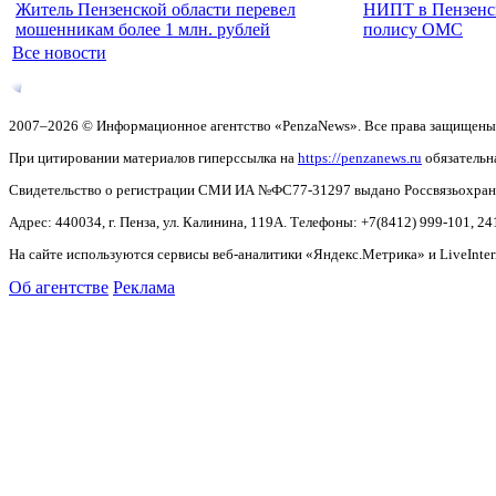
Житель Пензенской области перевел
НИПТ в Пензенск
мошенникам более 1 млн. рублей
полису ОМС
Все новости
2007–2026 © Информационное агентство «PenzaNews». Все права защищены
При цитировании материалов гиперссылка на
https://penzanews.ru
обязательн
Свидетельство о регистрации СМИ ИА №ФС77-31297 выдано Россвязьохранку
Адрес: 440034, г. Пенза, ул. Калинина, 119А. Телефоны: +7(8412)
999-101, 24
На сайте используются сервисы веб-аналитики «Яндекс.Метрика» и LiveInter
Об агентстве
Реклама