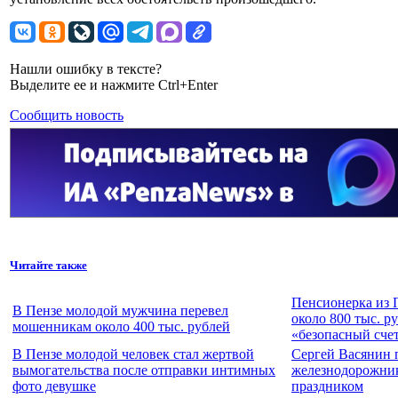
Нашли ошибку в тексте?
Выделите ее и нажмите Ctrl+Enter
Сообщить новость
Читайте также
Пенсионерка из 
В Пензе молодой мужчина перевел
около 800 тыс. р
мошенникам около 400 тыс. рублей
«безопасный сче
В Пензе молодой человек стал жертвой
Сергей Васянин 
вымогательства после отправки интимных
железнодорожни
фото девушке
праздником