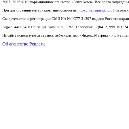
2007–2026 © Информационное агентство «PenzaNews». Все права защищены
При цитировании материалов гиперссылка на
https://penzanews.ru
обязательн
Свидетельство о регистрации СМИ ИА №ФС77-31297 выдано Россвязьохранку
Адрес: 440034, г. Пенза, ул. Калинина, 119А. Телефоны: +7(8412)
999-101, 24
На сайте используются сервисы веб-аналитики «Яндекс.Метрика» и LiveInter
Об агентстве
Реклама