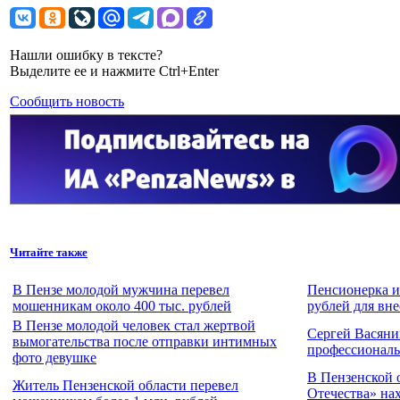
Нашли ошибку в тексте?
Выделите ее и нажмите Ctrl+Enter
Сообщить новость
Читайте также
В Пензе молодой мужчина перевел
Пенсионерка и
мошенникам около 400 тыс. рублей
рублей для вне
В Пензе молодой человек стал жертвой
Сергей Васяни
вымогательства после отправки интимных
профессионал
фото девушке
В Пензенской 
Житель Пензенской области перевел
Отечества» на