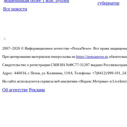
мошенникам более 1 млн. рублей
губернатор
Все новости
2007–2026 © Информационное агентство «PenzaNews». Все права защищены
При цитировании материалов гиперссылка на
https://penzanews.ru
обязательн
Свидетельство о регистрации СМИ ИА №ФС77-31297 выдано Россвязьохранку
Адрес: 440034, г. Пенза, ул. Калинина, 119А. Телефоны: +7(8412)
999-101, 24
На сайте используются сервисы веб-аналитики «Яндекс.Метрика» и LiveInter
Об агентстве
Реклама