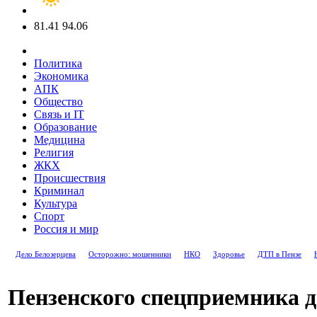
81.41
94.06
Политика
Экономика
АПК
Общество
Связь и IT
Образование
Медицина
Религия
ЖКХ
Происшествия
Криминал
Культура
Спорт
Россия и мир
Дело Белозерцева
Осторожно: мошенники
НКО
Здоровье
ДТП в Пензе
Пензенского спецприемника д