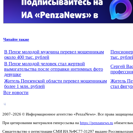
Читайте также
В Пензе молодой мужчина перевел мошенникам
Пенсионерк
около 400 тыс. рублей
тыс. рубле
В Пензе молодой человек стал жертвой
Сергей Ва
вымогательства после отправки интимных фото
профессио
девушке
Житель Пензенской области перевел мошенникам
Житель Пе
более 1 млн. рублей
стал фигур
Все новости
2007–2026 © Информационное агентство «PenzaNews». Все права защищены
При цитировании материалов гиперссылка на
https://penzanews.ru
обязательн
Свидетельство о регистрации СМИ ИА №ФС77-31297 выдано Россвязьохранку