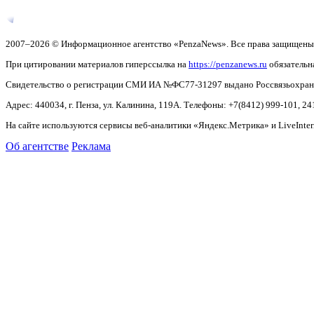
2007–2026 © Информационное агентство «PenzaNews». Все права защищены
При цитировании материалов гиперссылка на
https://penzanews.ru
обязательн
Свидетельство о регистрации СМИ ИА №ФС77-31297 выдано Россвязьохранку
Адрес: 440034, г. Пенза, ул. Калинина, 119А. Телефоны: +7(8412)
999-101, 24
На сайте используются сервисы веб-аналитики «Яндекс.Метрика» и LiveInter
Об агентстве
Реклама