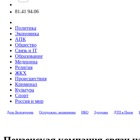
81.41
94.06
Политика
Экономика
АПК
Общество
Связь и IT
Образование
Медицина
Религия
ЖКХ
Происшествия
Криминал
Культура
Спорт
Россия и мир
Дело Белозерцева
Осторожно: мошенники
НКО
Здоровье
ДТП в Пензе