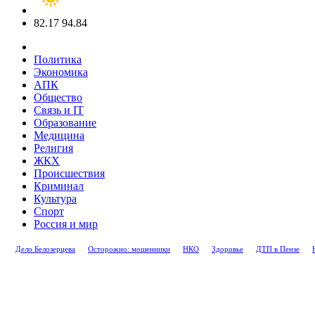
82.17
94.84
Политика
Экономика
АПК
Общество
Связь и IT
Образование
Медицина
Религия
ЖКХ
Происшествия
Криминал
Культура
Спорт
Россия и мир
Дело Белозерцева
Осторожно: мошенники
НКО
Здоровье
ДТП в Пензе