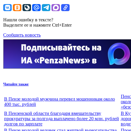
Нашли ошибку в тексте?
Выделите ее и нажмите Ctrl+Enter
Сообщить новость
Читайте также
Пенс
В Пензе молодой мужчина перевел мошенникам около
окол
400 тыс. рублей
«без
В Пензенской области благодаря вмешательству
В Ку
прокуратуры за полгода выплачено более 20 млн. рублей
доро
долгов по зарплате
води
В Пензе молодой человек стал жертвой вымогательства
Прое