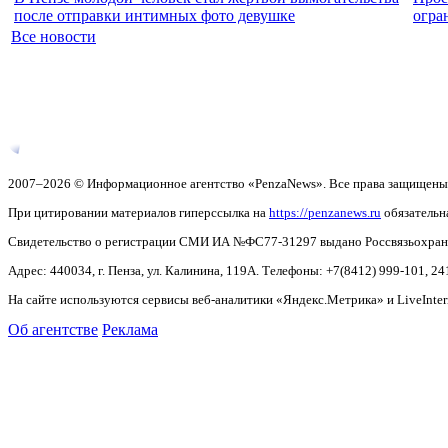
после отправки интимных фото девушке
огра
Все новости
2007–2026 © Информационное агентство «PenzaNews». Все права защищены
При цитировании материалов гиперссылка на
https://penzanews.ru
обязательн
Свидетельство о регистрации СМИ ИА №ФС77-31297 выдано Россвязьохранку
Адрес: 440034, г. Пенза, ул. Калинина, 119А. Телефоны: +7(8412)
999-101, 24
На сайте используются сервисы веб-аналитики «Яндекс.Метрика» и LiveInter
Об агентстве
Реклама