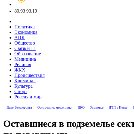
80.93
93.19
Политика
Экономика
АПК
Общество
Связь и IT
Образование
Медицина
Религия
ЖКХ
Происшествия
Криминал
Культура
Спорт
Россия и мир
Дело Белозерцева
Осторожно: мошенники
НКО
Здоровье
ДТП в Пензе
Оставшиеся в подземелье сек