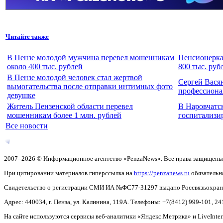
Читайте также
В Пензе молодой мужчина перевел мошенникам
Пенсионерка
около 400 тыс. рублей
800 тыс. руб
В Пензе молодой человек стал жертвой
Сергей Вася
вымогательства после отправки интимных фото
профессиона
девушке
Житель Пензенской области перевел
В Наровчатс
мошенникам более 1 млн. рублей
госпитализи
Все новости
2007–2026 © Информационное агентство «PenzaNews». Все права защищены
При цитировании материалов гиперссылка на
https://penzanews.ru
обязательн
Свидетельство о регистрации СМИ ИА №ФС77-31297 выдано Россвязьохранку
Адрес: 440034, г. Пенза, ул. Калинина, 119А. Телефоны: +7(8412)
999-101, 24
На сайте используются сервисы веб-аналитики «Яндекс.Метрика» и LiveInter