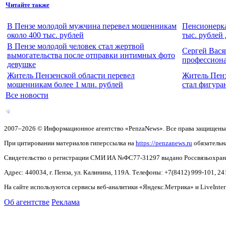
Читайте также
В Пензе молодой мужчина перевел мошенникам
Пенсионерка
около 400 тыс. рублей
тыс. рублей
В Пензе молодой человек стал жертвой
Сергей Вася
вымогательства после отправки интимных фото
профессион
девушке
Житель Пензенской области перевел
Житель Пенз
мошенникам более 1 млн. рублей
стал фигура
Все новости
2007–2026 © Информационное агентство «PenzaNews». Все права защищены
При цитировании материалов гиперссылка на
https://penzanews.ru
обязательн
Свидетельство о регистрации СМИ ИА №ФС77-31297 выдано Россвязьохранку
Адрес: 440034, г. Пенза, ул. Калинина, 119А. Телефоны: +7(8412)
999-101, 24
На сайте используются сервисы веб-аналитики «Яндекс.Метрика» и LiveInter
Об агентстве
Реклама