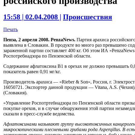
российского производства
15:58 | 02.04.2008 |
Происшествия
Печать
Пенза, 2 апреля 2008. PenzaNews.
Партия арахиса российского
выявлена в Словакии. В продукте во много раз превышено со
зараженной партии составляет 400 кг. Об этом ИА «PenzaNews
Роспотребнадзора по Пензенской области.
Содержание афлатоксина В1 в орехах не должно превышать 0,0
показатель равен 0,91 мг/кг.
Производитель арахиса — «Rieber & Son», Россия, г. Электроста
16050721. Экспортер данной продукции — Vitana, A.S. (Чехи
(Словакия).
«Управление Роспотртебнадзора по Пензенской области приз
покупке орехов, и в случае обнаружения этой партии незамед
сказали в пресс-службе ведомства.
Афлатоксинами называют группу высокотоксичных канцероге
микроскопическими плесневыми грибами рода Asperqillus. В е
загрязняют арахис, кукурузу, некоторые зерновые, бобы какао