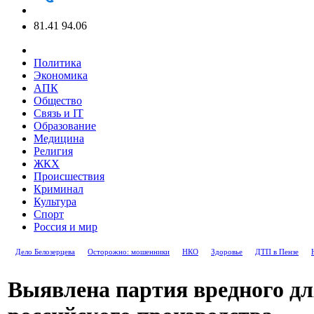
81.41
94.06
Политика
Экономика
АПК
Общество
Связь и IT
Образование
Медицина
Религия
ЖКХ
Происшествия
Криминал
Культура
Спорт
Россия и мир
Дело Белозерцева
Осторожно: мошенники
НКО
Здоровье
ДТП в Пензе
Выявлена партия вредного дл