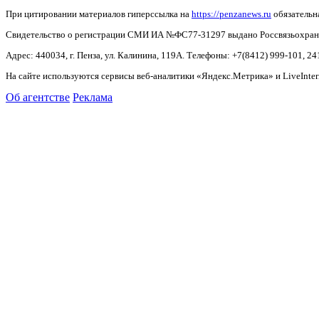
При цитировании материалов гиперссылка на
https://penzanews.ru
обязательн
Свидетельство о регистрации СМИ ИА №ФС77-31297 выдано Россвязьохранку
Адрес: 440034, г. Пенза, ул. Калинина, 119А. Телефоны: +7(8412)
999-101, 24
На сайте используются сервисы веб-аналитики «Яндекс.Метрика» и LiveInter
Об агентстве
Реклама