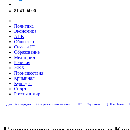
81.41
94.06
Политика
Экономика
АПК
Общество
Связь и IT
Образование
Медицина
Религия
ЖКХ
Происшествия
Криминал
Культура
Спорт
Россия и мир
Дело Белозерцева
Осторожно: мошенники
НКО
Здоровье
ДТП в Пензе
Газопровод жилого дома в Куз