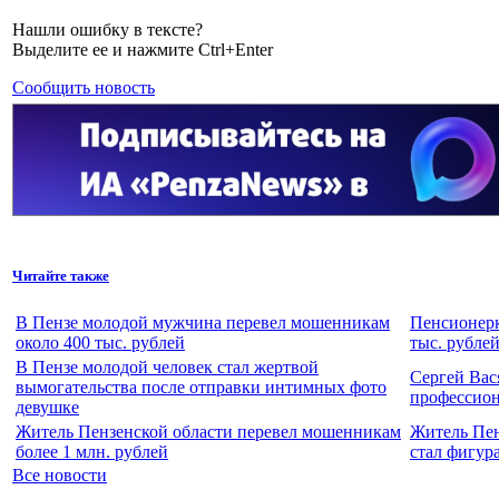
Нашли ошибку в тексте?
Выделите ее и нажмите Ctrl+Enter
Сообщить новость
Читайте также
В Пензе молодой мужчина перевел мошенникам
Пенсионерк
около 400 тыс. рублей
тыс. рубле
В Пензе молодой человек стал жертвой
Сергей Вас
вымогательства после отправки интимных фото
профессио
девушке
Житель Пензенской области перевел мошенникам
Житель Пен
более 1 млн. рублей
стал фигур
Все новости