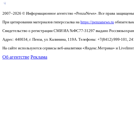
2007–2026 © Информационное агентство «PenzaNews». Все права защищены
При цитировании материалов гиперссылка на
https://penzanews.ru
обязательн
Свидетельство о регистрации СМИ ИА №ФС77-31297 выдано Россвязьохранку
Адрес: 440034, г. Пенза, ул. Калинина, 119А. Телефоны: +7(8412)
999-101, 24
На сайте используются сервисы веб-аналитики «Яндекс.Метрика» и LiveInter
Об агентстве
Реклама