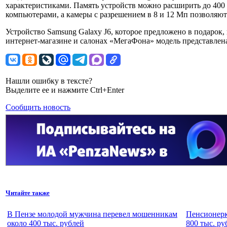
характеристиками. Память устройств можно расширить до 400
компьютерами, а камеры с разрешением в 8 и 12 Мп позволяют
Устройство Samsung Galaxy J6, которое предложено в подарок, 
интернет-магазине и салонах «МегаФона» модель представлена
Нашли ошибку в тексте?
Выделите ее и нажмите Ctrl+Enter
Сообщить новость
Читайте также
В Пензе молодой мужчина перевел мошенникам
Пенсионерк
около 400 тыс. рублей
800 тыс. ру