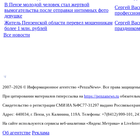
В Пензе молодой человек стал жертвой
Сергей Вас
вымогательства после отправки интимных фото
профессио
девушке
Житель Пензенской области перевел мошенникам
Сергей Вас
более 1 млн. рублей
праздником
Все новости
2007–2026 © Информационное агентство «PenzaNews». Все права защищены
При цитировании материалов гиперссылка на
https://penzanews.ru
обязательн
Свидетельство о регистрации СМИ ИА №ФС77-31297 выдано Россвязьохранку
Адрес: 440034, г. Пенза, ул. Калинина, 119А. Телефоны: +7(8412)
999-101, 24
На сайте используются сервисы веб-аналитики «Яндекс.Метрика» и LiveInter
Об агентстве
Реклама