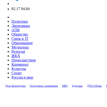
82.17
94.84
Политика
Экономика
АПК
Общество
Связь и IT
Образование
Медицина
Религия
ЖКХ
Происшествия
Криминал
Культура
Спорт
Россия и мир
Дело Белозерцева
Осторожно: мошенники
НКО
Здоровье
ДТП в Пензе