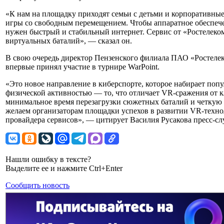
«К нам на площадку приходят семьи с детьми и корпоративны
игры со свободным перемещением. Чтобы аппаратное обеспечен
нужен быстрый и стабильный интернет. Сервис от «Ростелеко
виртуальных баталий», — сказал он.
В свою очередь директор Пензенского филиала ПАО «Ростелек
впервые принял участие в турнире WarPoint.
«Это новое направление в киберспорте, которое набирает попу
физической активностью — то, что отличает VR-сражения от к
минимальное время перезагрузки сюжетных баталий и четкую 
желаем организаторам площадки успехов в развитии VR-техно
провайдера сервисов», — цитирует Василия Русакова пресс-сл
Нашли ошибку в тексте?
Выделите ее и нажмите Ctrl+Enter
Сообщить новость