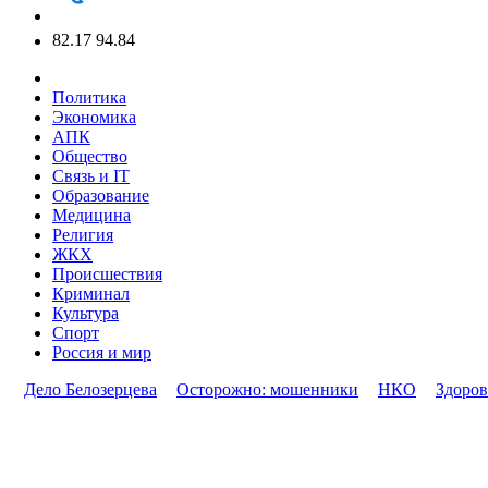
82.17
94.84
Политика
Экономика
АПК
Общество
Связь и IT
Образование
Медицина
Религия
ЖКХ
Происшествия
Криминал
Культура
Спорт
Россия и мир
Дело Белозерцева
Осторожно: мошенники
НКО
Здоров