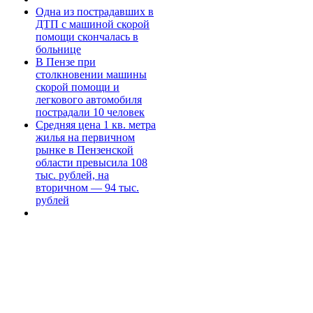
Одна из пострадавших в
ДТП с машиной скорой
помощи скончалась в
больнице
В Пензе при
столкновении машины
скорой помощи и
легкового автомобиля
пострадали 10 человек
Средняя цена 1 кв. метра
жилья на первичном
рынке в Пензенской
области превысила 108
тыс. рублей, на
вторичном — 94 тыс.
рублей