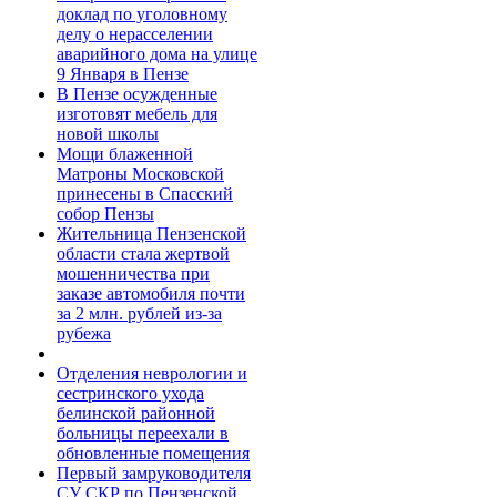
доклад по уголовному
делу о нерасселении
аварийного дома на улице
9 Января в Пензе
В Пензе осужденные
изготовят мебель для
новой школы
Мощи блаженной
Матроны Московской
принесены в Спасский
собор Пензы
Жительница Пензенской
области стала жертвой
мошенничества при
заказе автомобиля почти
за 2 млн. рублей из-за
рубежа
Отделения неврологии и
сестринского ухода
белинской районной
больницы переехали в
обновленные помещения
Первый замруководителя
СУ СКР по Пензенской