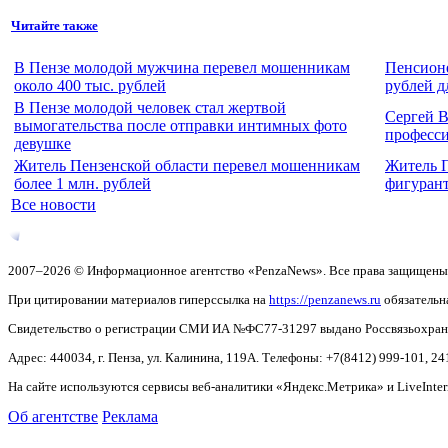
Читайте также
В Пензе молодой мужчина перевел мошенникам
Пенсионе
около 400 тыс. рублей
рублей д
В Пензе молодой человек стал жертвой
Сергей В
вымогательства после отправки интимных фото
професс
девушке
Житель Пензенской области перевел мошенникам
Житель П
более 1 млн. рублей
фигурант
Все новости
2007–2026 © Информационное агентство «PenzaNews». Все права защищены
При цитировании материалов гиперссылка на
https://penzanews.ru
обязательн
Свидетельство о регистрации СМИ ИА №ФС77-31297 выдано Россвязьохранку
Адрес: 440034, г. Пенза, ул. Калинина, 119А. Телефоны: +7(8412)
999-101, 24
На сайте используются сервисы веб-аналитики «Яндекс.Метрика» и LiveInter
Об агентстве
Реклама