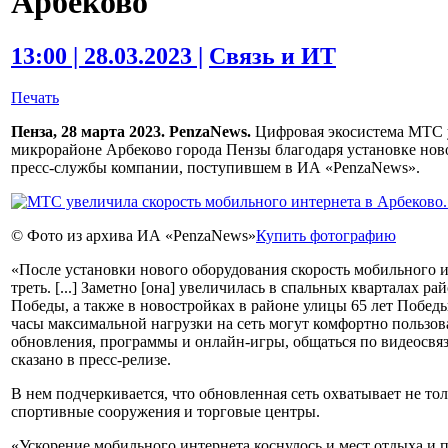
Арбеково
13:00 | 28.03.2023 |
Связь и ИТ
Печать
Пенза, 28 марта 2023. PenzaNews.
Цифровая экосистема МТС у
микрорайоне Арбеково города Пензы благодаря установке нов
пресс-службы компании, поступившем в ИА «PenzaNews».
© Фото из архива ИА «PenzaNews»
Купить фотографию
«После установки нового оборудования скорость мобильного и
треть. [...] Заметно [она] увеличилась в спальных кварталах р
Победы, а также в новостройках в районе улицы 65 лет Побед
часы максимальной нагрузки на сеть могут комфортно пользов
обновления, программы и онлайн-игры, общаться по видеосвя
сказано в пресс-релизе.
В нем подчеркивается, что обновленная сеть охватывает не то
спортивные сооружения и торговые центры.
«Ускорение мобильного интернета коснулось и мест отдыха и п