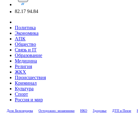
82.17
94.84
Политика
Экономика
АПК
Общество
Связь и IT
Образование
Медицина
Религия
ЖКХ
Происшествия
Криминал
Культура
Спорт
Россия и мир
Дело Белозерцева
Осторожно: мошенники
НКО
Здоровье
ДТП в Пензе