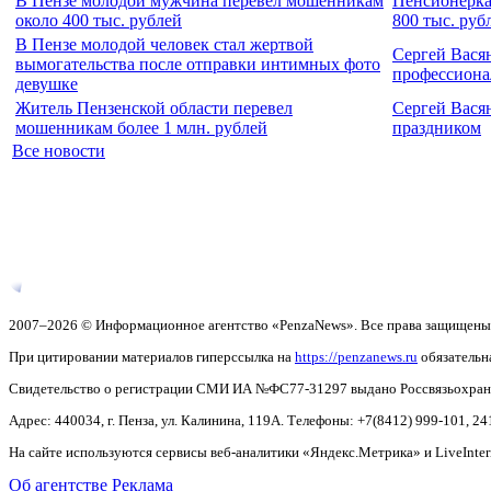
В Пензе молодой мужчина перевел мошенникам
Пенсионерка
около 400 тыс. рублей
800 тыс. руб
В Пензе молодой человек стал жертвой
Сергей Вася
вымогательства после отправки интимных фото
профессиона
девушке
Житель Пензенской области перевел
Сергей Вася
мошенникам более 1 млн. рублей
праздником
Все новости
2007–2026 © Информационное агентство «PenzaNews». Все права защищены
При цитировании материалов гиперссылка на
https://penzanews.ru
обязательн
Свидетельство о регистрации СМИ ИА №ФС77-31297 выдано Россвязьохранку
Адрес: 440034, г. Пенза, ул. Калинина, 119А. Телефоны: +7(8412)
999-101, 24
На сайте используются сервисы веб-аналитики «Яндекс.Метрика» и LiveInter
Об агентстве
Реклама